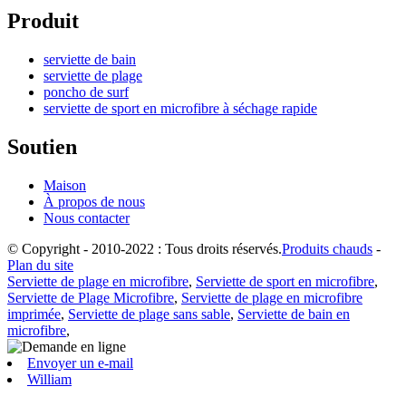
Produit
serviette de bain
serviette de plage
poncho de surf
serviette de sport en microfibre à séchage rapide
Soutien
Maison
À propos de nous
Nous contacter
© Copyright - 2010-2022 : Tous droits réservés.
Produits chauds
-
Plan du site
Serviette de plage en microfibre
,
Serviette de sport en microfibre
,
Serviette de Plage Microfibre
,
Serviette de plage en microfibre
imprimée
,
Serviette de plage sans sable
,
Serviette de bain en
microfibre
,
Envoyer un e-mail
William