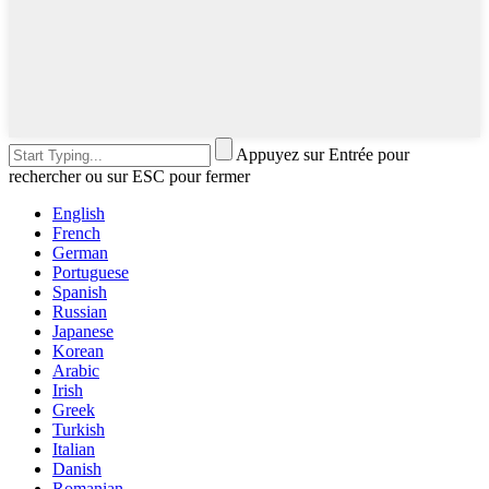
Appuyez sur Entrée pour
rechercher ou sur ESC pour fermer
English
French
German
Portuguese
Spanish
Russian
Japanese
Korean
Arabic
Irish
Greek
Turkish
Italian
Danish
Romanian