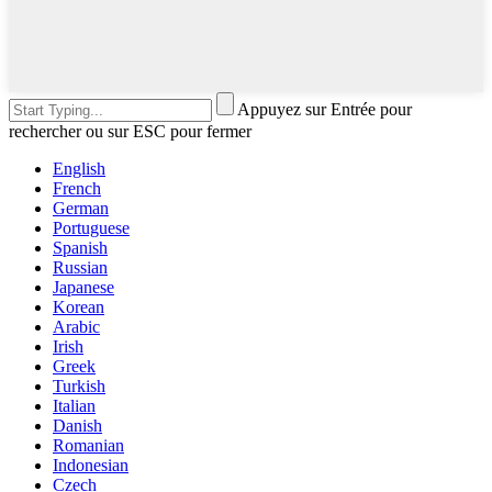
Appuyez sur Entrée pour
rechercher ou sur ESC pour fermer
English
French
German
Portuguese
Spanish
Russian
Japanese
Korean
Arabic
Irish
Greek
Turkish
Italian
Danish
Romanian
Indonesian
Czech