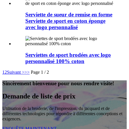
Serviette de sueur de remise en forme
Serviette de sport en coton éponge
avec logo personnalisé
Serviettes de sport brodées avec logo
personnalisé 100% coton
1
2
Suivant >
>>
Page 1 / 2
Sincèrement bienvenue pour nous rendre visite!
Demande de liste de prix
Utilisation de la broderie, de l'impression, du jacquard et de
différentes technologies pour répondre à différentes conceptions et
exigences.
ENQUÊTE MAINTENANT