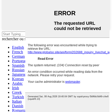
Appuyez sur Entrée pour
rechercher ou sur ESC pour fermer
English
French
German
Portuguese
Spanish
Russian
Japanese
Korean
Arabic
Irish
Greek
Turkish
Italian
Danish
Romanian